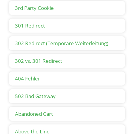
beiträgt, das
Ranking
aller von Ihnen
3rd Party Cookie
erstellten Inhalte zu verbessern. Als
Faustregel kannst Du Dir merken, dass es
301 Redirect
für langfristiges SEO-Wachstum wichtig
ist, sicherzustellen, dass Deine Website
technisch sauber und auf dem neuesten
302 Redirect (Temporäre Weiterleitung)
Stand ist, alle HTML- und Meta-
Eigenschaften optimiert sein müssen und
302 vs. 301 Redirect
kontinuierlich qualitativ-hochwertige
Inhalte hinzu kommen sollten.
404 Fehler
502 Bad Gateway
Abandoned Cart
Above the Line