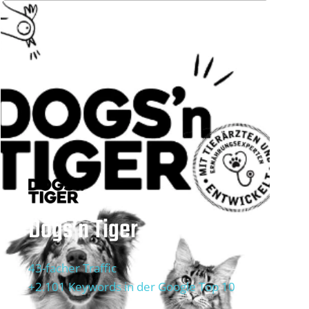
Dogs’n Tiger
43-facher Traffic
+2.101 Keywords in der Google Top 10