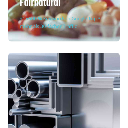
Fairnatural
+15600 % Keywords in Google Top 3
mehr als 30-facher Traffic