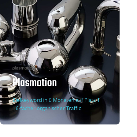
Plasmotion
Zielkeyword in 6 Monaten auf Platz 1
16-facher organischer Traffic