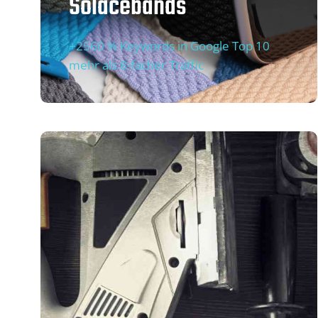
Solacebands
+2560 % Keywords in Google Top 10
mehr als 8-facher Traffic