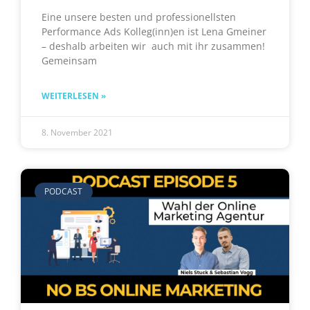
Eine unsere besten und professionellsten
Performance Ads Kolleg(inn)en ist Lena Gmeiner
– deshalb arbeiten wir auch mit ihr zusammen!
Gemeinsam
WEITERLESEN »
8. November 2021
PODCAST