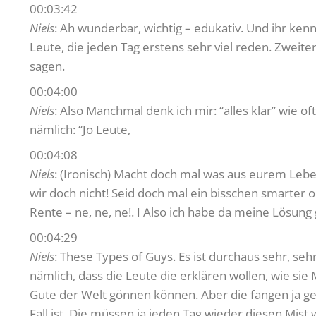
00:03:42
Niels
: Ah wunderbar, wichtig – edukativ. Und ihr ken
Leute, die jeden Tag erstens sehr viel reden. Zwei
sagen.
00:04:00
Niels
: Also Manchmal denk ich mir: “alles klar” wie
nämlich: “Jo Leute,
00:04:08
Niels
: (Ironisch) Macht doch mal was aus eurem Leben,
wir doch nicht! Seid doch mal ein bisschen smarter od
Rente – ne, ne, ne!. I Also ich habe da meine Lösung
00:04:29
Niels
: These Types of Guys. Es ist durchaus sehr, se
nämlich, dass die Leute die erklären wollen, wie si
Gute der Welt gönnen können. Aber die fangen ja gera
Fall ist. Die müssen ja jeden Tag wieder diesen Mis