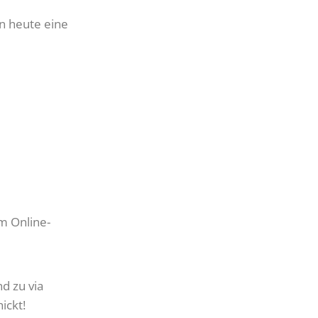
n heute eine
m Online-
d zu via
ickt!