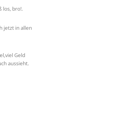
los, bro!.
 jetzt in allen
el,viel Geld
uch aussieht.