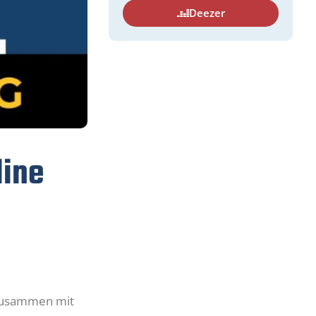
Deezer
line
 zusammen mit