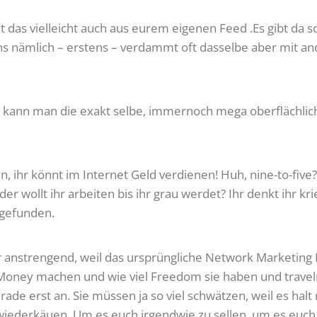
nt das vielleicht auch aus eurem eigenen Feed .Es gibt da
tens nämlich – erstens – verdammt oft dasselbe aber mit 
 oft kann man die exakt selbe, immernoch mega oberflächl
 ihr könnt im Internet Geld verdienen! Huh, nine-to-five? 
er wollt ihr arbeiten bis ihr grau werdet? Ihr denkt ihr kr
 gefunden.
hr anstrengend, weil das ursprüngliche Network Marketing 
e Money machen und wie viel Freedom sie haben und traveln
de erst an. Sie müssen ja so viel schwätzen, weil es halt 
t wiederkäuen. Um es euch irgendwie zu sellen, um es euch