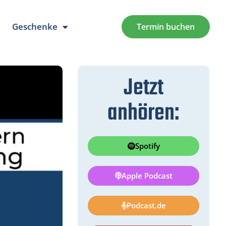
Geschenke
Termin buchen
Jetzt
anhören:
Spotify
Apple Podcast
Podcast.de