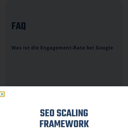
FAQ
Was ist die Engagement-Rate bei Google
Analytics?
Die Engagement-Rate bei Google Analytics
SEO SCALING
ist eine Kennzahl, die angibt, wie lange ein
Besucher auf einer Webseite verweilt und
FRAMEWORK
sich aktiv mit dem Inhalt auseinandersetzt. Es