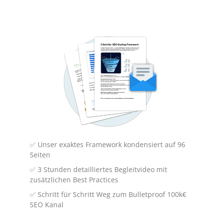
wird als Prozentsatz der Seitenbesuche
berechnet, bei denen ein Besucher
mindestens zwei Seiten betrachtet oder eine
Interaktion, wie z.B. einen Klick, durchführt.
Wie wird die Engagement-Rate
✅ Unser exaktes Framework kondensiert auf 96
berechnet?
Seiten
✅ 3 Stunden detailliertes Begleitvideo mit
Die Engagement-Rate wird berechnet, indem
zusätzlichen Best Practices
man die Zahl der Besucher, die mindestens
✅ Schritt für Schritt Weg zum Bulletproof 100k€
zwei Seiten ansehen oder eine Interaktion
SEO Kanal
durchführen, durch die Gesamtzahl der