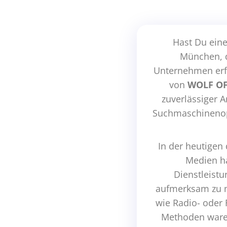
Hast Du ein
München, d
Unternehmen erfo
von
WOLF OF
zuverlässiger 
Suchmaschinenopt
In der heutigen 
Medien ha
Dienstleistu
aufmerksam zu m
wie Radio- oder
Methoden waren