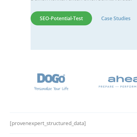
SEO-Potential-Test
Case Studies
[provenexpert_structured_data]