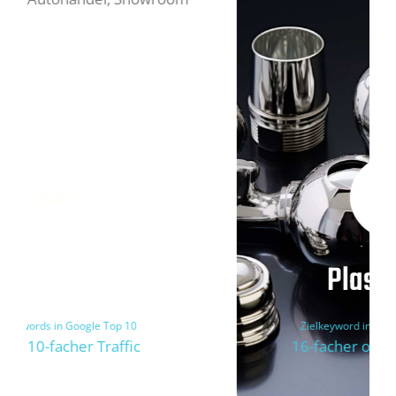
Plasmotion
Zielkeyword in 6 Monaten auf Platz 1
16-facher organischer Traffic