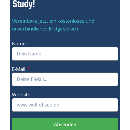
Study!
Vereinbare jetzt ein kostenloses und
unverbindliches Erstgespräch.
Name
E-Mail
Website
Absenden