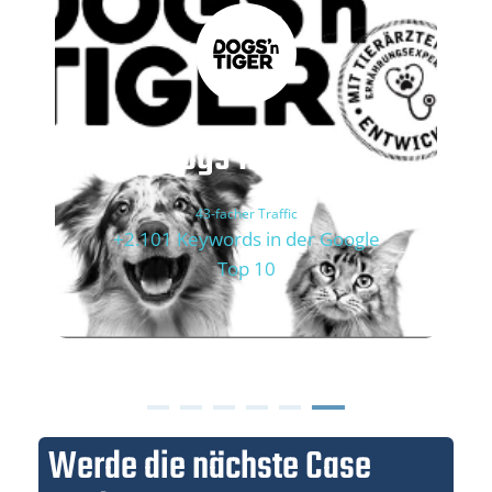
Dogs’n Tiger
43-facher Traffic
+2.101 Keywords in der Google
Top 10
Werde die nächste Case