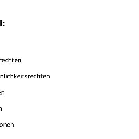
l:
rechten
nlichkeitsrechten
en
n
ionen