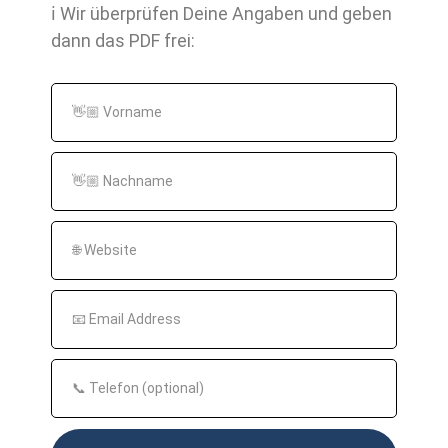
ℹ️ Wir überprüfen Deine Angaben und geben
dann das PDF frei:
Negative Veränderung deiner
SEO-Einstellungen:
Hand aufs Herz – merkst du wirklich,
wenn jemand den Alt-Text deiner Bilder
so verändert, dass er weniger effektiv
ist? Viele grundlegende SEO-Techniken
sind so konzipiert, dass man sie einfach
einstellen und dann vergessen kann –
aber genau das macht dich anfällig für
diese Angriffe.