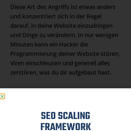
Diese Art des Angriffs ist etwas anders
und konzentriert sich in der Regel
darauf, in deine Website einzudringen
und Dinge zu verändern. In nur wenigen
Minuten kann ein Hacker die
Programmierung deiner Website stören,
Viren einschleusen und generell alles
zerstören, was du dir aufgebaut hast.
Die wirklichen Bedrohungen sind jedoch
schwer zu erkennen:
SEO SCALING
FRAMEWORK
Ändern der Robots.txt: