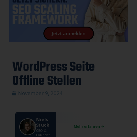
Jetzt anmelden
WordPress Seite
Offline Stellen
November 9, 2024
Niels
Stuck
CEO &
Founder