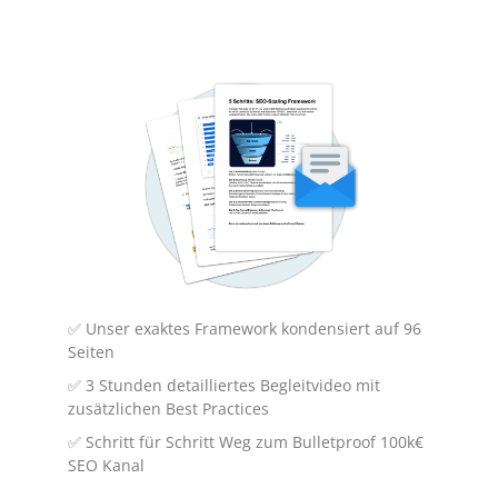
Weitere Möglichkeiten,
eine WordPress-Seite
offline zu schalten
Darüber hinaus gibt es verschiedene
weitere Ansätze, um eine WordPress-
✅ Unser exaktes Framework kondensiert auf 96
Seite offline zu schalten, besonders
Seiten
dann, wenn spezifische Anforderungen
✅ 3 Stunden detailliertes Begleitvideo mit
bestehen oder eine komplette
zusätzlichen Best Practices
Entfernung der Webseite erforderlich
✅ Schritt für Schritt Weg zum Bulletproof 100k€
SEO Kanal
ist. Eine radikale Methode stellt die