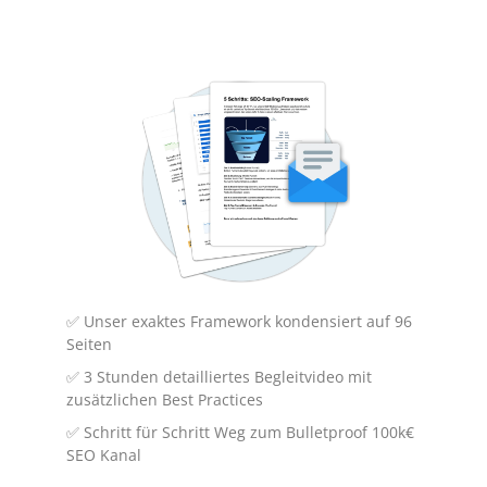
Gewinnspiele und Kundenbindung
einschließt.
Wie wähle ich die richtige
Marketingmethode?
Es ist wichtig zu verstehen, welches Ziel Sie
✅ Unser exaktes Framework kondensiert auf 96
Seiten
mit Ihrer Marketingstrategie verfolgen
✅ 3 Stunden detailliertes Begleitvideo mit
möchten. Dann müssen Sie die
zusätzlichen Best Practices
verschiedenen Arten von Marketingmethoden
✅ Schritt für Schritt Weg zum Bulletproof 100k€
untersuchen und herausfinden, welche am
SEO Kanal
besten zu Ihrer Zielgruppe und Ihren Zielen