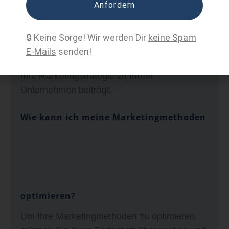
verschiedene Tools verwenden, um die
Anfordern
Anzahl der Websitebesucher, die Anzahl der
Leads, die Anzahl der Konversionen und die
🔒 Keine Sorge! Wir werden Dir
keine Spam
Anzahl der sozialen Verweise zu verfolgen.
E-Mails
senden!
Auf diese Weise können Sie sehen, wie viel
Ihre Marketingstrategie zu Ihrem
Unternehmen beiträgt.
Wie kann ich meine Marketingmethoden
optimieren?
Um Ihre Marketingmethoden zu optimieren,