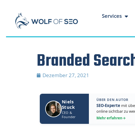
Services
Branded Searc
Dezember 27, 2021
ÜBER DEN AUTOR
Niels
SEO-Experte
mit übe
Stuck
online sichtbar zu we
CEO &
Founder
Mehr erfahren
→