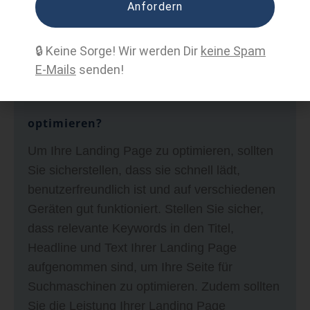
Anfordern
Wie sollte ich meine Landing Page
🔒 Keine Sorge! Wir werden Dir
keine Spam
E-Mails
senden!
optimieren?
Um Ihre Landing Page zu optimieren, sollten
Sie sicherstellen, dass sie schnell lädt,
benutzerfreundlich ist und auf verschiedenen
Geräten gut funktioniert. Stellen Sie sicher,
dass relevante Keywords in den Titel,
Headline und Text Ihrer Landing Page
aufgenommen sind, um Ihre Seite für
Suchmaschinen zu optimieren. Zudem sollten
Sie die Leistung Ihrer Landing Page