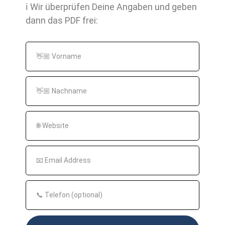
Welche Arten von Inhalten kann ich auf
ℹ️ Wir überprüfen Deine Angaben und geben
dann das PDF frei:
meiner Landing Page verwenden?
Abhängig von Ihrem Angebot können Sie
verschiedene Arten von Inhalten auf Ihrer
Landing Page verwenden. Dazu zählen Bilder
und Videos, Text, Grafiken, Tests und
Umfragen, Präsentationen, Links zu Ihren
Social-Media-Seiten, Webinare und
Fallstudien. Wählen Sie einfach die Art von
Inhalten, die Ihre Zielgruppe am meisten
interessiert.