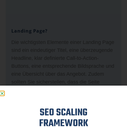
Landing Page?
Die wichtigsten Elemente einer Landing Page
sind ein eindeutiger Titel, eine überzeugende
Headline, klar definierte Call-to-Action-
Buttons, eine entsprechende Bildsprache und
eine Übersicht über das Angebot. Zudem
sollten Sie sicherstellen, dass die Seite
schnell und einfach zu navigieren ist und eine
klare Struktur aufweist.
SEO SCALING
Wie kann ich die Conversion-Rate meiner
FRAMEWORK