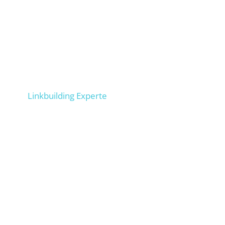
Markus
Linkbuilding Experte
5.000+ Backlinks aufgebaut, 700+ Webseiten &
Blogs im Netzwerk, 50+ Magazine im
Netzwerk. Lässt Deine Marke blendend dastehen.