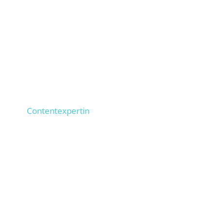
Anna
Contentexpertin
1.000+ SEO-Texte umgesetzt, 100+ Copywriter
geschult,
tippt 100 Wörter/ Minute. Sorgt dafür,
dass Deine Texte bei Google ranken.