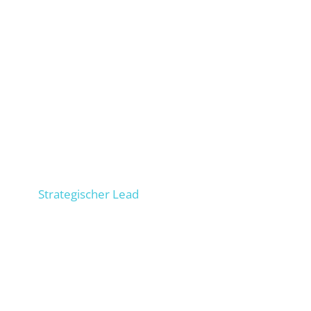
Niels
Strategischer Lead
300+ Unternehmen im SEO beraten, 100+
Personen in operativem SEO ausgebildet,
Unternehmer, Prozessexperte. Baut Deine externe
SEO-Abteilung auf.