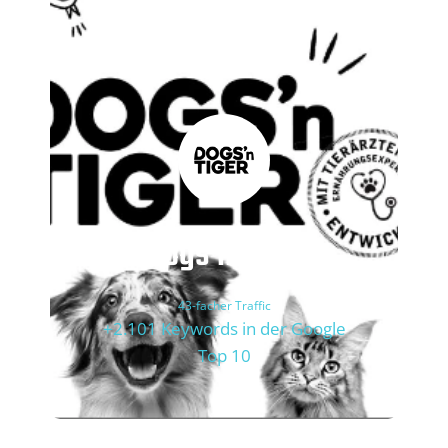
Dogs’n Tiger
43-facher Traffic
+2.101 Keywords in der Google
Top 10