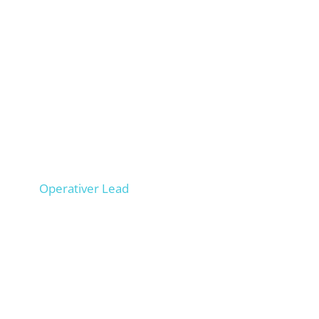
Lucas
Operativer Lead
100+ Projekte operativ geführt, Onpage- &
Offpage-SEO Erfahrung aus 200+ Projekten, schult
Deine Mitarbeiter als wären es unsere.