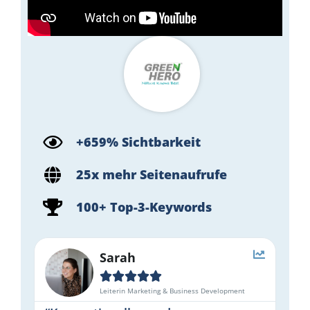
+659% Sichtbarkeit
25x mehr Seitenaufrufe
100+ Top-3-Keywords
Sarah





Leiterin Marketing & Business Development