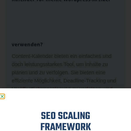
verwenden?
Content-Kalender bieten ein einfaches und
doch leistungsstarkes Tool, um Inhalte zu
planen und zu verfolgen. Sie bieten eine
effiziente Möglichkeit, Deadline-Tracking und
Veröffentlichungsplanung zu verfolgen, und
durch die visuelle Darstellung kann man
einfacher sehen, welche Artikel wann
SEO SCALING
veröffentlicht werden. Außerdem kann ein
Content-Kalender für die Organisation und
FRAMEWORK
Kollaboration mehrerer Teammitglieder