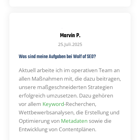
mich ständig mit neuen Entwicklungen,
Trends und Tools auseinanderzusetzen und
dieses Wissen direkt in die Praxis
umzusetzen.
Marvin P.
25.Juli.2025
Außerdem gefällt es mir, mich in die
Was sind meine Aufgaben bei Wolf of SEO?
Kundensicht hineinzuversetzen und
gemeinsam im Team daran zu arbeiten, die
Aktuell arbeite ich im operativen Team an
optimale Lösung zu finden und das beste
allen Maßnahmen mit, die dazu beitragen,
Ergebnis für den Kunden zu erreichen.
unsere maßgeschneiderten Strategien
erfolgreich umzusetzen. Dazu gehören
Ich erledige meine Aufgaben sehr
gewissenhaft und sorgfältig und arbeite dabei
vor allem
Keyword
-Recherchen,
besonders gerne im Team.
Wettbewerbsanalysen, die Erstellung und
Optimierung von
Metadaten
sowie die
Entwicklung von Contentplänen.