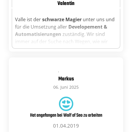
Valentin
Valle ist der
schwarze Magier
unter uns und
für die Umsetzung aller
Developement &
Automatisierungen
zuständig. Wir sind
immer auf der Suche nach Wegen, wie wir
Prozesse optimieren, sowieso automatisieren
können. Haben wir eine Idee, auch wenn sie
noch so schwierig umsetzbar scheint,
wenden wir uns an Valle. Als Antwort kommt
Markus
dann: Morgen müsste ich das fertig haben.
Wie von Geisterhand zaubert er uns hier eine
06. Juni 2025
Sache nach der Anderen. Es macht Spaß mit
Valle zusammen an einem Projekt zu
arbeiten, da es immer vorangeht und
Hat angefangen bei Wolf of Seo zu arbeiten
gemeinsam immer eine Lösung gefunden
wird.
01.04.2019