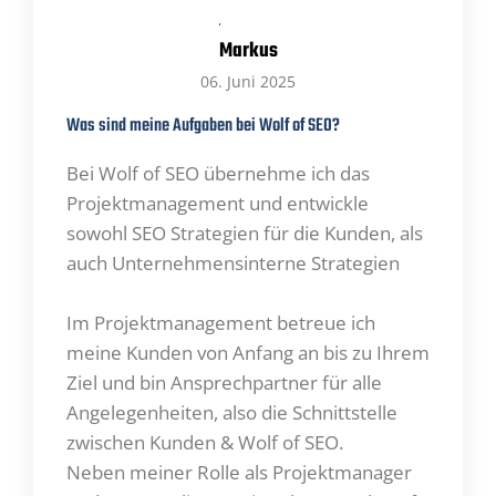
Aufgabengebiet zu meistern und zu erweitern.
Neben der Freude am Organisieren und Planen,
Markus
bedenke und berücksichtige ich bei der
06. Juni 2025
Formulierung der Strategie jedes kleinste Detail,
Was sind meine Aufgaben bei Wolf of SEO?
um den besten Fahrplan für Dein Projekt
aufzustellen.
Bei Wolf of SEO übernehme ich das
Außerdem ist es mir sehr wichtig, bei den
Projektmanagement und entwickle
Projekten, die mir anvertraut werden, zuverlässig
sowohl SEO Strategien für die Kunden, als
und gewissenhaft zu arbeiten.
auch Unternehmensinterne Strategien
Im Projektmanagement betreue ich
meine Kunden von Anfang an bis zu Ihrem
Ziel und bin Ansprechpartner für alle
Angelegenheiten, also die Schnittstelle
zwischen Kunden & Wolf of SEO.
Neben meiner Rolle als Projektmanager