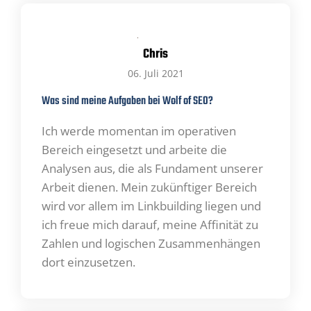
erweitern. Ich liebe es, Dinge zu verstehen,
umzusetzen und zu optimieren. Die hinterher
dazu beitragen, dass unsere Kunden
Chris
wachsende Erfolge zu verzeichnen haben.
Schon früher und immer noch hat mich
06. Juli 2021
Feedback von Kunden, bestärkt und motiviert,
Was sind meine Aufgaben bei Wolf of SEO?
schwierige Aufgaben anzugehen und
Verantwortung zu übernehmen.
Ich werde momentan im operativen
Bereich eingesetzt und arbeite die
Analysen aus, die als Fundament unserer
Arbeit dienen. Mein zukünftiger Bereich
wird vor allem im Linkbuilding liegen und
ich freue mich darauf, meine Affinität zu
Zahlen und logischen Zusammenhängen
dort einzusetzen.