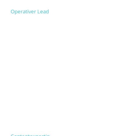
Lucas
Operativer Lead
100+ Projekte operativ geführt, Onpage- & Offpage-SEO
Erfahrung aus 200+ Projekten, schult Deine Mitarbeiter
als wären es unsere.
Anna