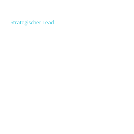
Niels
Strategischer Lead
300+ Unternehmen im SEO beraten, 100+ Personen in
operativem SEO ausgebildet, Unternehmer,
Prozessexperte. Baut Deine externe SEO-Abteilung auf.