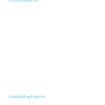
Contentexpertin
1.000+ SEO-Texte umgesetzt, 100+ Copywriter
geschult,
tippt 100 Wörter/ Minute. Sorgt dafür, dass
Deine Texte bei Google ranken.
Markus
Linkbuilding Experte