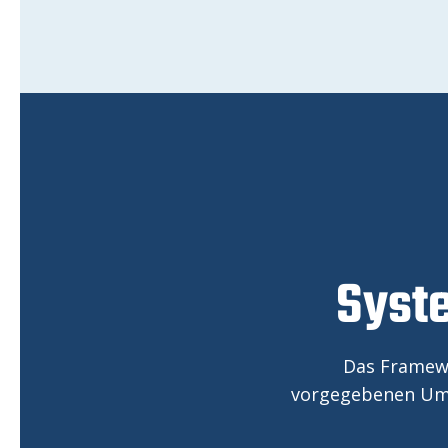
Syste
Das Framewo
vorgegebenen Umse