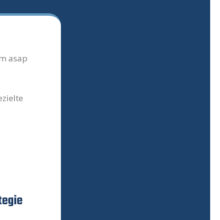
um asap
zielte
tegie