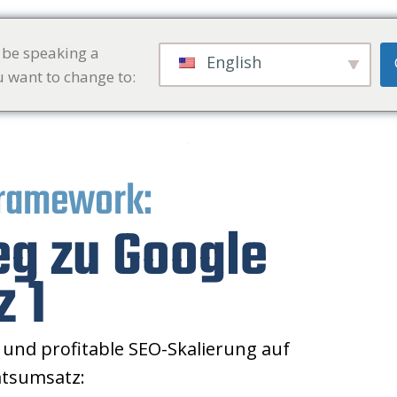
 be speaking a
English
u want to change to:
Framework:
g zu Google
z 1
e und profitable SEO-Skalierung auf
tsumsatz: