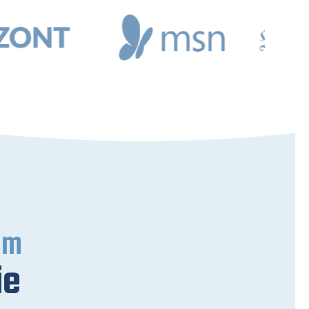
um
ie