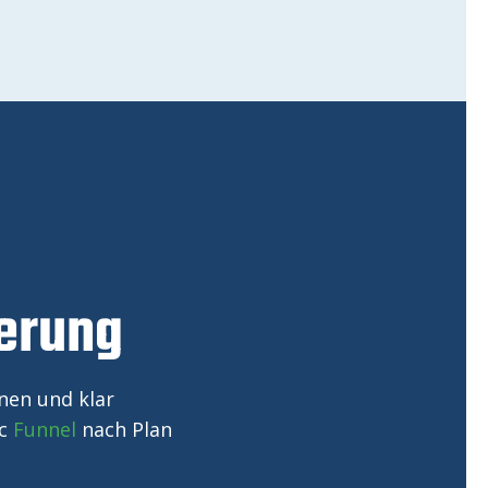
ierung
nen und klar
ic
Funnel
nach Plan