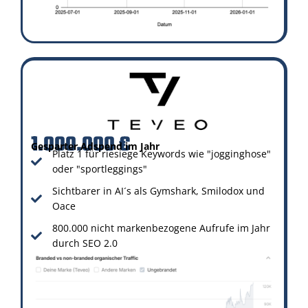
1.000.000 €
Gesparter Adspend im Jahr
Platz 1 für riesiege Keywords wie "jogginghose"
oder "sportleggings"
Sichtbarer in AI´s als Gymshark, Smilodox und
Oace
800.000 nicht markenbezogene Aufrufe im Jahr
durch SEO 2.0