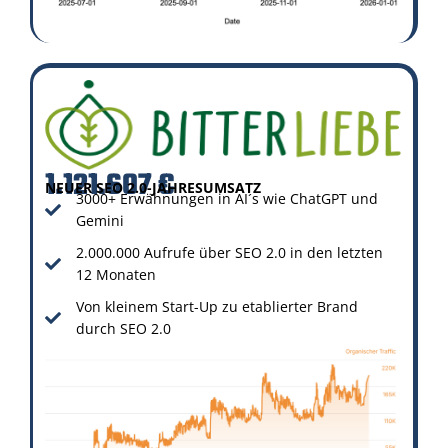
1.121.607 €
NEUER SEO 2.0-JAHRESUMSATZ
3000+ Erwähnungen in AI´s wie ChatGPT und
Gemini
2.000.000 Aufrufe über SEO 2.0 in den letzten
12 Monaten
Von kleinem Start-Up zu etablierter Brand
durch SEO 2.0