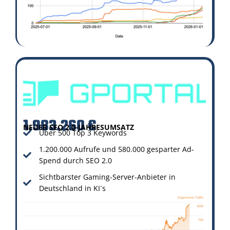
1.983.260 €
NEUER SEO 2.0-JAHRESUMSATZ
Über 500 Top 3 Keywords
1.200.000 Aufrufe und 580.000 gesparter Ad-
Spend durch SEO 2.0
Sichtbarster Gaming-Server-Anbieter in
Deutschland in KI´s