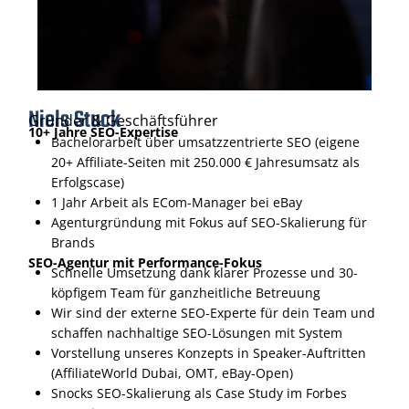
Niels Stuck
Gründer & Geschäftsführer
10+ Jahre SEO-Expertise
Bachelorarbeit über umsatzzentrierte SEO (eigene
20+ Affiliate-Seiten mit 250.000 € Jahresumsatz als
Erfolgscase)
1 Jahr Arbeit als ECom-Manager bei eBay
Agenturgründung mit Fokus auf SEO-Skalierung für
Brands
SEO-Agentur mit Performance-Fokus
Schnelle Umsetzung dank klarer Prozesse und 30-
köpfigem Team für ganzheitliche Betreuung
Wir sind der externe SEO-Experte für dein Team und
schaffen nachhaltige SEO-Lösungen mit System
Vorstellung unseres Konzepts in Speaker-Auftritten
(AffiliateWorld Dubai, OMT, eBay-Open)
Snocks SEO-Skalierung als Case Study im Forbes