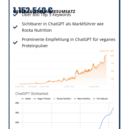
1.152.540 €
NEUER SEO 2.0-JAHRESUMSATZ
Über 800 Top 3 Keywords
Sichtbarer in ChatGPT als Marktführer wie
Rocka Nutrition
Prominente Empfehlung in ChatGPT für veganes
Proteinpulver